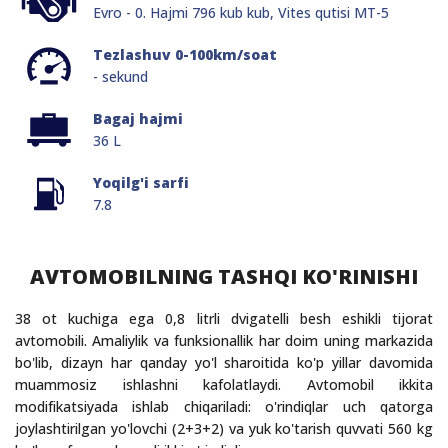
Evro - 0. Hajmi 796 kub kub, Vites qutisi MT-5
Tezlashuv 0-100km/soat
- sekund
Bagaj hajmi
36 L
Yoqilg'i sarfi
7.8
AVTOMOBILNING TASHQI KO'RINISHI
38 ot kuchiga ega 0,8 litrli dvigatelli besh eshikli tijorat
avtomobili. Amaliylik va funksionallik har doim uning markazida
bo'lib, dizayn har qanday yo'l sharoitida ko'p yillar davomida
muammosiz ishlashni kafolatlaydi. Avtomobil ikkita
modifikatsiyada ishlab chiqariladi: o'rindiqlar uch qatorga
joylashtirilgan yo'lovchi (2+3+2) va yuk ko'tarish quvvati 560 kg