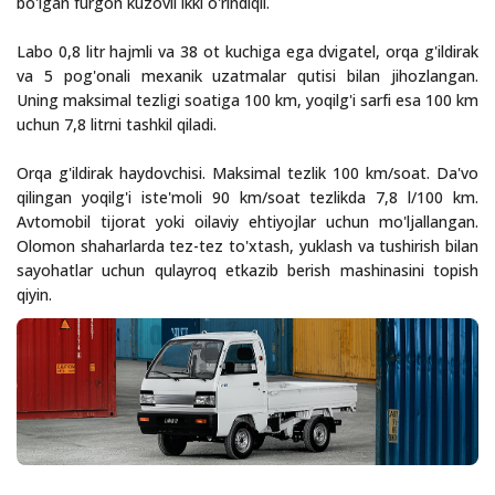
bo'lgan furgon kuzovli ikki o'rindiqli.
Labo 0,8 litr hajmli va 38 ot kuchiga ega dvigatel, orqa g'ildirak
va 5 pog'onali mexanik uzatmalar qutisi bilan jihozlangan.
Uning maksimal tezligi soatiga 100 km, yoqilg'i sarfi esa 100 km
uchun 7,8 litrni tashkil qiladi.
Orqa g'ildirak haydovchisi. Maksimal tezlik 100 km/soat. Da'vo
qilingan yoqilg'i iste'moli 90 km/soat tezlikda 7,8 l/100 km.
Avtomobil tijorat yoki oilaviy ehtiyojlar uchun mo'ljallangan.
Olomon shaharlarda tez-tez to'xtash, yuklash va tushirish bilan
sayohatlar uchun qulayroq etkazib berish mashinasini topish
qiyin.