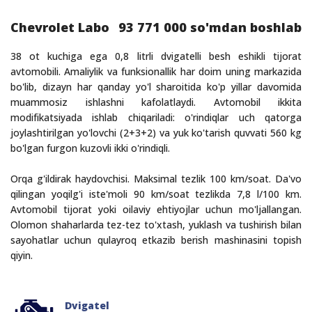
Chevrolet Labo
93 771 000 so'mdan boshlab
38 ot kuchiga ega 0,8 litrli dvigatelli besh eshikli tijorat
avtomobili. Amaliylik va funksionallik har doim uning markazida
bo'lib, dizayn har qanday yo'l sharoitida ko'p yillar davomida
muammosiz ishlashni kafolatlaydi. Avtomobil ikkita
modifikatsiyada ishlab chiqariladi: o'rindiqlar uch qatorga
joylashtirilgan yo'lovchi (2+3+2) va yuk ko'tarish quvvati 560 kg
bo'lgan furgon kuzovli ikki o'rindiqli.
Orqa g'ildirak haydovchisi. Maksimal tezlik 100 km/soat. Da'vo
qilingan yoqilg'i iste'moli 90 km/soat tezlikda 7,8 l/100 km.
Avtomobil tijorat yoki oilaviy ehtiyojlar uchun mo'ljallangan.
Olomon shaharlarda tez-tez to'xtash, yuklash va tushirish bilan
sayohatlar uchun qulayroq etkazib berish mashinasini topish
qiyin.
Dvigatel