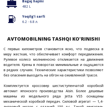
Bagaj hajmi
482 L
Yoqilg'i sarfi
6.2 - 6.8 л.
AVTOMOBILNING TASHQI KO'RINISHI
С первых километров становится ясно, что подвеска в
меру жесткая, что обеспечивает комфорт передвижения.
Рулевое колесо молниеносно откликается на движения
водителя. Крены в поворотах минимальные и ощущаются
в редких случаях. Технические характеристики позволяют
без опасения выходить на обгон на оживленной трассе.
Комплектуется кроссовер шестиступенчатой коробкой
автомат японского производства Aisin. Более дешевые
машины из модельного ряда Jetta VS5 оснащены
механической коробкой передач. Силовой агрегат — 1,4-
литровый мотор с отдачей 150 л.с. Такой двигатель