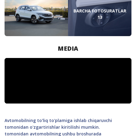
BARCHA FOTOSURATLAR
13
MEDIA
Avtomobilning to'liq to'plamiga ishlab chiqaruvchi
tomonidan o'zgartirishlar kiritilishi mumkin.
tomonidan avtomobilning ushbu broshurada