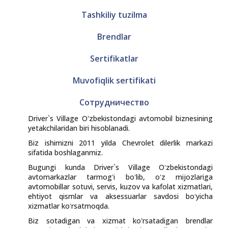
Tashkiliy tuzilma
Brendlar
Sertifikatlar
Muvofiqlik sertifikati
Сотрудничество
Driver`s Village O'zbekistondagi avtomobil biznesining
yetakchilaridan biri hisoblanadi.
Biz ishimizni 2011 yilda Chevrolet dilerlik markazi
sifatida boshlaganmiz.
Bugungi kunda Driver`s Village Oʻzbekistondagi
avtomarkazlar tarmogʻi boʻlib, oʻz mijozlariga
avtomobillar sotuvi, servis, kuzov va kafolat xizmatlari,
ehtiyot qismlar va aksessuarlar savdosi boʻyicha
xizmatlar koʻrsatmoqda.
Biz sotadigan va xizmat ko'rsatadigan brendlar