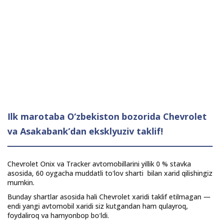
Ilk marotaba O‘zbekiston bozorida Chevrolet
va Asakabank’dan eksklyuziv taklif!
Chevrolet Onix va Tracker avtomobillarini yillik 0 % stavka
asosida, 60 oygacha muddatli toʻlov sharti bilan xarid qilishingiz
mumkin.
Bunday shartlar asosida hali Chevrolet xaridi taklif etilmagan —
endi yangi avtomobil xaridi siz kutgandan ham qulayroq,
foydaliroq va hamyonbop boʻldi.