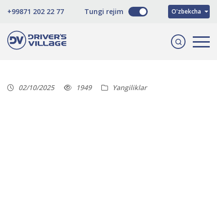
Русский
+99871 202 22 77
Tungi rejim
O'zbekcha
English
02/10/2025
1949
Yangiliklar