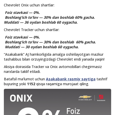
Chevrolet Onix uchun shartlar:
Foiz stavkasi — 0%.
Boshlang‘ich to‘lov — 30% dan boshlab 60% gacha.
Muddati — 36 oydan boshlab 60 oygacha.
Chevrolet Tracker uchun shartlar:
Foiz stavkasi — 0%.
Boshlang‘ich to‘lov — 30% dan boshlab 60% gacha.
Muddati — 30 oydan boshlab 60 oygacha.
“Asakabank” AJ hamkorligida amalga oshirilayotgan mazkur
tashabbus bilan orzuyingizdagi Chevrolet endi yanada yaqin!
Aksiya doirasida Tracker va Onix avtomobillari chegirmasiz
narxlarda taklif etiladi.
Batafsil ma’lumot uchun
Asakabank rasmiy saytiga
tashrif
buyuring yoki
1152
qisqa raqamiga murojaat qiling.