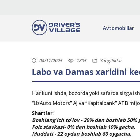
Avtomobillar
04/11/2025
1805
Yangiliklar
Labo va Damas xaridini ke
Har kuni ishda, bozorda yoki safarda sizga i
“UzAuto Motors” AJ va “Kapitalbank” ATB mij
Shartlar
:
Boshlangʻich toʻlov - 20% dan boshlab 50% 
Foiz stavkasi- 0% dan boshlab 19% gacha.
Muddati - 22 oydan boshlab 60 oygacha.