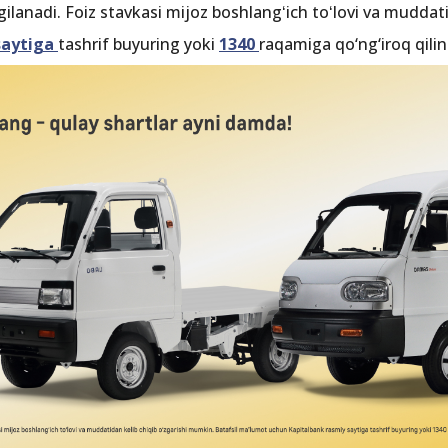
gilanadi. Foiz stavkasi mijoz boshlangʻich toʻlovi va muddat
saytiga
tashrif buyuring yoki
1340
raqamiga qo‘ng‘iroq qilin