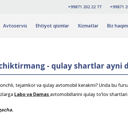
+99871 202 22 77
+99871 2
Avtoservis
Ehtiyot qismlar
Xizmatlar
Biz haqim
chiktirmang - qulay shartlar ayni
shonchli, tejamkor va qulay avtomobil kerakmi? Unda bu fur
ozlarga
Labo va Damas
avtomobillarini qulay to‘lov shartlari 
gacha.