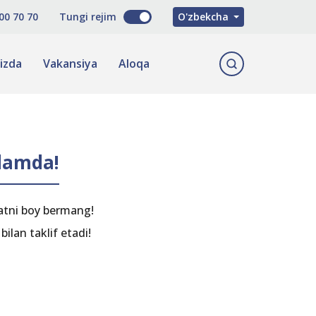
Русский
00 70 70
Tungi rejim
O'zbekcha
English
izda
Vakansiya
Aloqa
 damda!
satni boy bermang!
bilan taklif etadi!