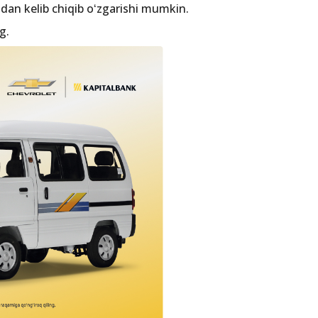
idan kelib chiqib oʻzgarishi mumkin.
g.