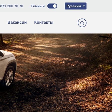
O'zbekcha
871 200 70 70
Тёмный
Русский
English
Вакансии
Контакты