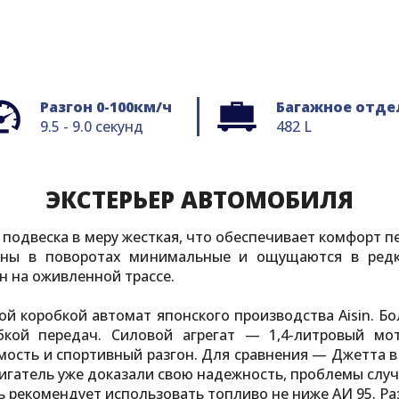
Разгон 0-100км/ч
Багажное отде
9.5 - 9.0 секунд
482 L
ЭКСТЕРЬЕР АВТОМОБИЛЯ
о подвеска в меру жесткая, что обеспечивает комфорт 
ены в поворотах минимальные и ощущаются в редки
н на оживленной трассе.
ой коробкой автомат японского производства Aisin. 
бкой передач. Силовой агрегат — 1,4-литровый мот
сть и спортивный разгон. Для сравнения — Джетта в 
игатель уже доказали свою надежность, проблемы случ
ь рекомендует использовать топливо не ниже АИ 95. Раз