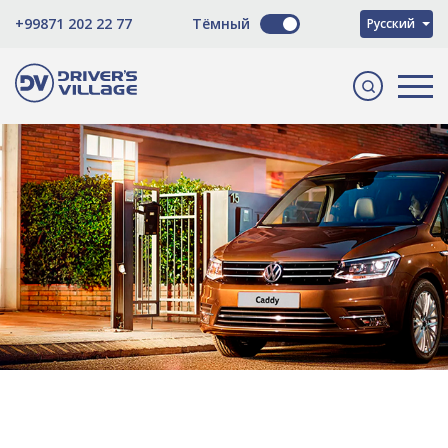
O'zbekcha
+99871 202 22 77
Тёмный
Русский
English