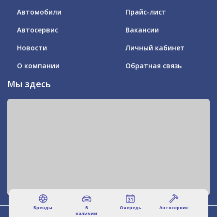
Автомобили
Прайс-лист
Автосервис
Вакансии
Новости
Личный кабинет
О компании
Обратная связь
Мы здесь
Бренды
В
Очередь
Автосервис
наличии
© 2011-2026 DRIVER'S VILLAGE! ВСЕ ПРАВА ЗАЩИЩЕНЫ