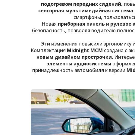
подогревом передних сидений,
повы
сенсорная мультимедийная система с
смартфоны, пользоваться
Новая
приборная панель
и
рулевое 
безопасность, позволяя водителю полно
Эти изменения повысили эргономику и
Комплектация
Midnight MCM
создана с ак
новым дизайном прострочки.
Интерьер
элементы аудиосистемы
оформлен
принадлежность автомобиля к версии
Mid