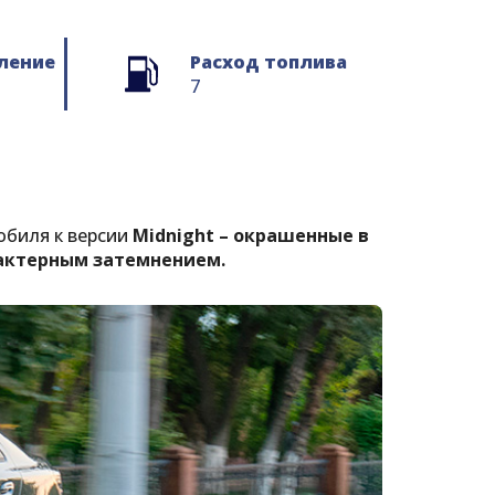
ление
Расход топлива
7
обиля к версии
Midnight – окрашенные в
рактерным затемнением.