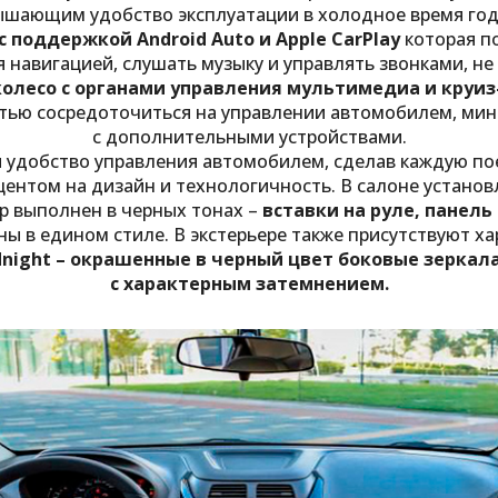
шающим удобство эксплуатации в холодное время года
 поддержкой Android Auto и Apple CarPlay
которая п
 навигацией, слушать музыку и управлять звонками, не
колесо с органами управления мультимедиа и круи
стью сосредоточиться на управлении автомобилем, ми
с дополнительными устройствами.
 удобство управления автомобилем, сделав каждую по
центом на дизайн и технологичность. В салоне устано
 выполнен в черных тонах –
вставки на руле, панель
ы в едином стиле. В экстерьере также присутствуют 
night – окрашенные в черный цвет боковые зеркал
с характерным затемнением.