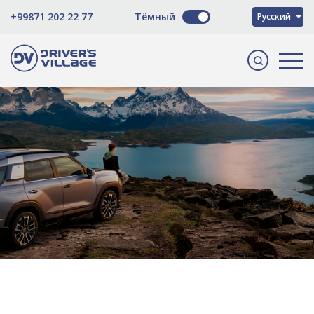
O'zbekcha
+99871 202 22 77
Тёмный
Русский
English