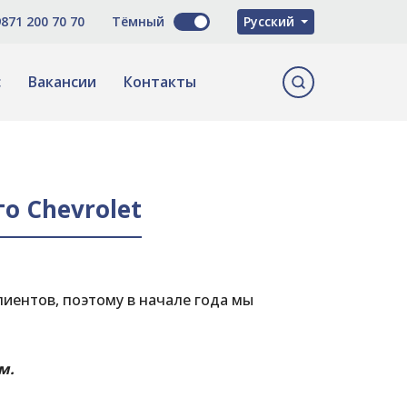
O'zbekcha
871 200 70 70
Тёмный
Русский
English
с
Вакансии
Контакты
о Chevrolet
лиентов, поэтому в начале года мы
м.