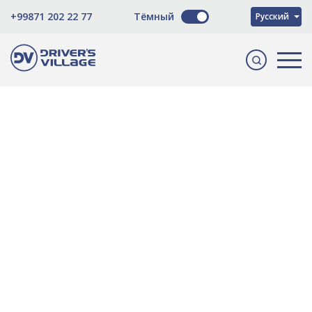
O'zbekcha
+99871 202 22 77
Тёмный
Русский
English